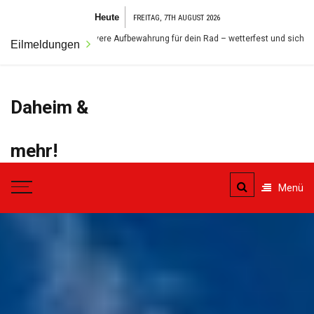
Zum
Heute
FREITAG, 7TH AUGUST 2026
Inhalt
die clevere Aufbewahrung für dein Rad – wetterfest und sicher
Sich
Eilmeldungen
springen
Daheim &
mehr!
Der Ort für alles was das
Menü
Eigenheim betrifft.