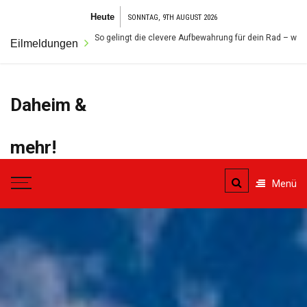
Zum
Heute
SONNTAG, 9TH AUGUST 2026
Inhalt
n im Garten: So gelingt die clevere Aufbewahrung für dein Rad – wetterfest und s
Eilmeldungen
springen
Daheim &
mehr!
Der Ort für alles was das
Menü
Eigenheim betrifft.