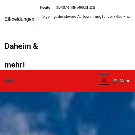
Zum
Heute
SAMSTAG, 8TH AUGUST 2026
Inhalt
 im Garten: So gelingt die clevere Aufbewahrung für dein Rad – wetterfest und si
Eilmeldungen
springen
Daheim &
mehr!
Der Ort für alles was das
Menü
Eigenheim betrifft.