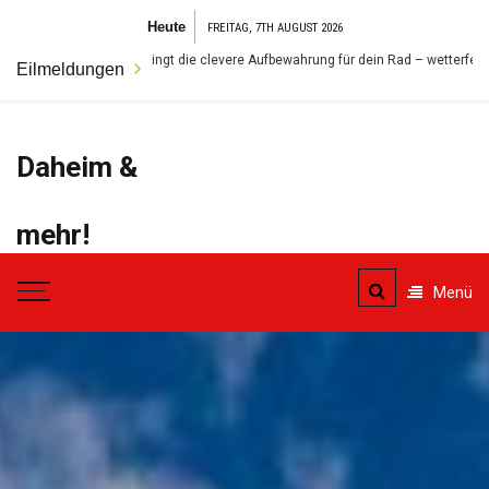
Zum
Heute
FREITAG, 7TH AUGUST 2026
Inhalt
arten: So gelingt die clevere Aufbewahrung für dein Rad – wetterfest und sicher
Eilmeldungen
springen
Daheim &
mehr!
Der Ort für alles was das
Menü
Eigenheim betrifft.