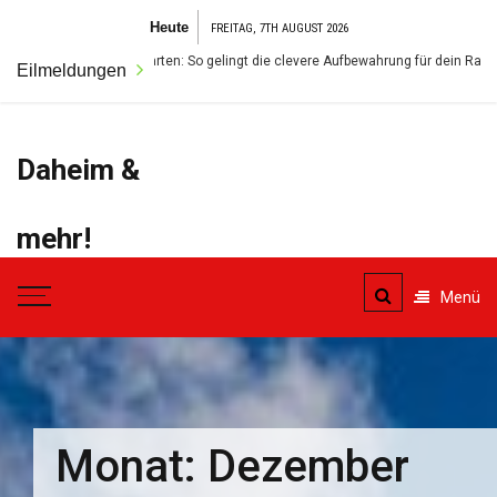
Zum
Heute
FREITAG, 7TH AUGUST 2026
Inhalt
 schaffen im Garten: So gelingt die clevere Aufbewahrung für dein Rad – wetterfe
Eilmeldungen
springen
Daheim &
mehr!
Der Ort für alles was das
Menü
Eigenheim betrifft.
Monat:
Dezember