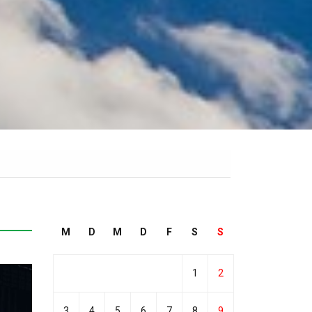
M
D
M
D
F
S
S
1
2
3
4
5
6
7
8
9