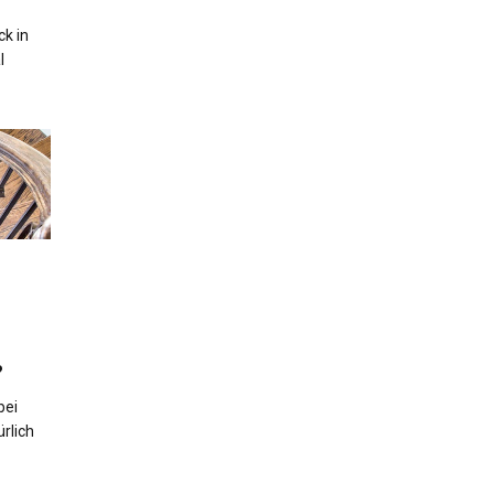
k in
l
?
bei
rlich