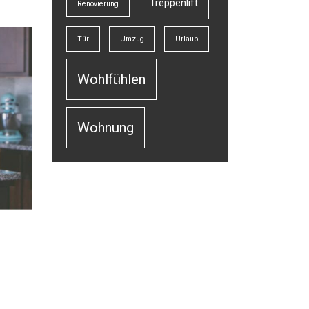
Treppenlift
Renovierung
Tür
Umzug
Urlaub
Wohlfühlen
Wohnung