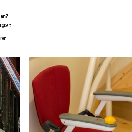
 an?
igkeit
hren