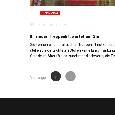
HAUSHALT
November 28, 2019
Ihr neuer Treppenlift wartet auf Sie
Sie können einen praktischen Treppenlift nutzen und
stellen die gefürchteten Stufen keine Einschränkung
Gerade im Alter fällt es zunehmend schwerer, die T
Seitennummerierung
Vorherige
1
2
der
Beiträge