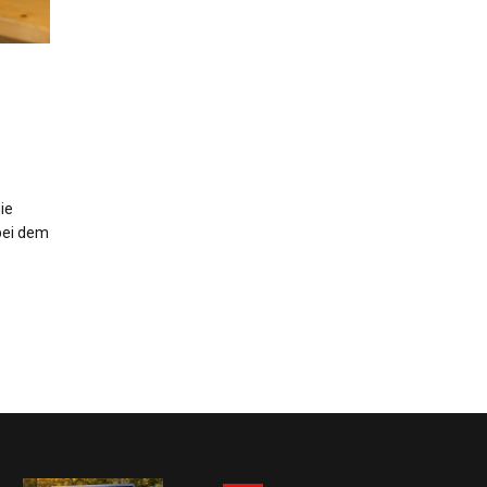
ie
bei dem