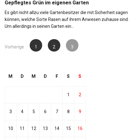
Gepflegtes Grün im eigenen Garten
Es gibt nicht allzu viele Gartenbesitzer die mit Sicherheit sagen
können, welche Sorte Rasen auf ihrem Anwesen zuhause sind.
Um allerdings in seinen Garten ein…
Seitennummerierung
Vorherige
1
2
3
der
Beiträge
M
D
M
D
F
S
S
1
2
3
4
5
6
7
8
9
10
11
12
13
14
15
16