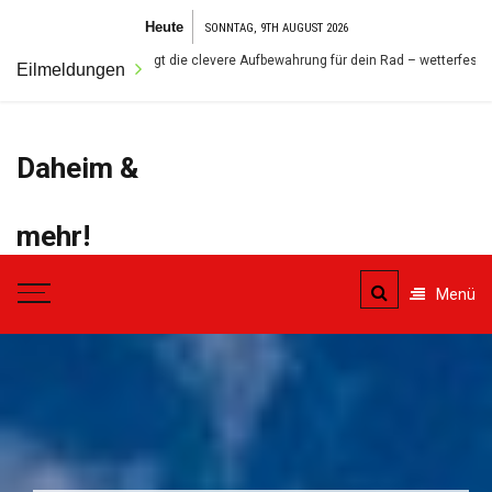
Zum
Heute
SONNTAG, 9TH AUGUST 2026
Inhalt
en: So gelingt die clevere Aufbewahrung für dein Rad – wetterfest und sicher
Eilmeldungen
springen
Daheim &
mehr!
Der Ort für alles was das
Menü
Eigenheim betrifft.